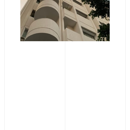
Tour Aurore / La Défense
18-19 Place des Reflets
92400, Courbevoie, France
+33 1 44 08 62 00
accueil@viguier.com
Newsletter