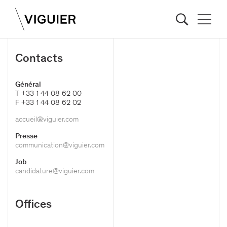
Contacts
Général
T +33 1 44 08 62 00
F +33 1 44 08 62 02
accueil@viguier.com
Presse
communication@viguier.com
Job
candidature@viguier.com
Offices