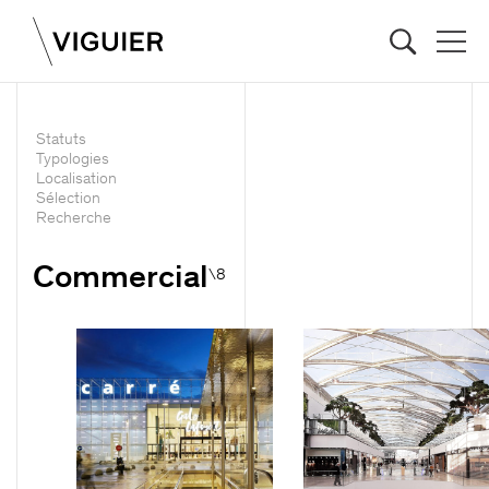
Statuts
Typologies
Localisation
Sélection
Recherche
Commercial
\8