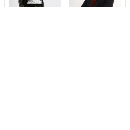
Jean-Paul Viguier
Philippe Gastebois
Président fondateur
Directeur général adjoint
Opérations et développement
Hélène Bouza
Tomaso Mani
Directrice des opérations
Directeur du
développement – Directeur
de projets