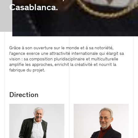
Casablanca.
Bureaux
Grâce à son ouverture sur le monde et à sa notoriété,
Tour Aurore / La Défense
l’agence exerce une attractivité internationale qui élargit sa
18-19 Place des Reflets
vision : sa composition pluridisciplinaire et multiculturelle
92400, Courbevoie, France
amplifie les approches, enrichit la créativité et nourrit la
+33 1 44 08 62 00
fabrique du projet.
accueil@viguier.com
Newsletter
S'inscrire
Direction
Nous suivre
Mentions légales
Design Atelier trois
Code Fruit du dragon