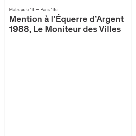
Métropole 19 — Paris 19e
Mention à l’Équerre d’Argent
1988, Le Moniteur des Villes
Bureaux
Tour Aurore / La Défense
18-19 Place des Reflets
92400, Courbevoie, France
+33 1 44 08 62 00
accueil@viguier.com
Newsletter
S'inscrire