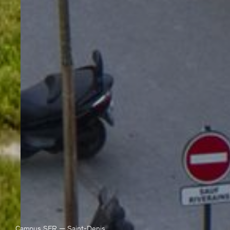
Bureaux
Tour Aurore / La Défense
18-19 Place des Reflets
92400, Courbevoie, France
+33 1 44 08 62 00
accueil@viguier.com
Newsletter
S'inscrire
Campus SFR — Saint-Denis