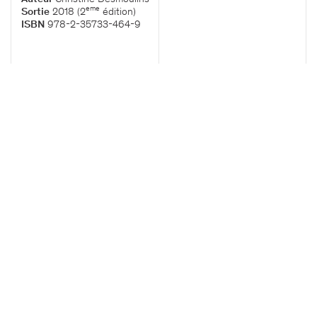
eme
Mentions légales
Sortie
2018 (2
édition)
Design Atelier trois
ISBN
978-2-35733-464-9
Code Fruit du dragon