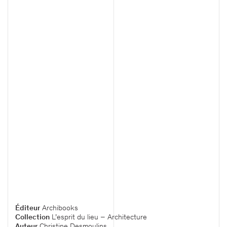
Bureaux
Tour Aurore / La Défense
18-19 Place des Reflets
92400, Courbevoie, France
+33 1 44 08 62 00
accueil@viguier.com
Newsletter
S'inscrire
Nous suivre
Éditeur
Archibooks
Collection
L’esprit du lieu – Architecture
Auteur
Christine Desmoulins