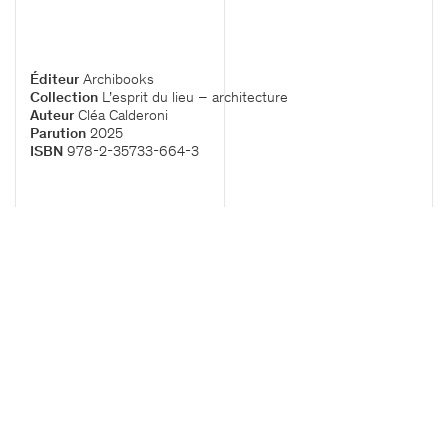
Newsletter
S'inscrire
Nous suivre
Éditeur
Archibooks
Collection
L’esprit du lieu – architecture
Auteur
Cléa Calderoni
Mentions légales
Parution
2025
Design Atelier trois
ISBN
978-2-35733-664-3
Code Fruit du dragon