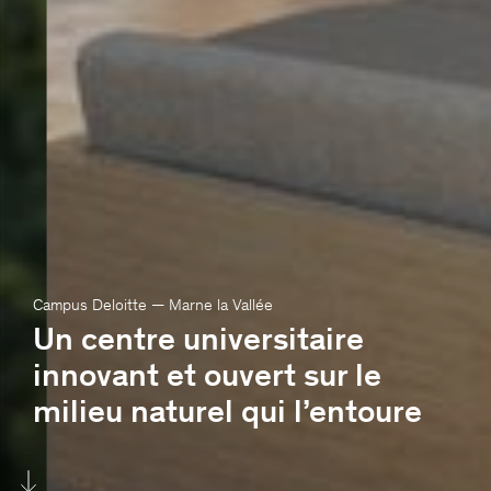
Bureaux
Tour Aurore / La Défense
18-19 Place des Reflets
92400, Courbevoie, France
+33 1 44 08 62 00
accueil@viguier.com
Newsletter
S'inscrire
Campus Deloitte — Marne la Vallée
Un centre universitaire
Nous suivre
innovant et ouvert sur le
milieu naturel qui l’entoure
Mentions légales
Design Atelier trois
Code Fruit du dragon