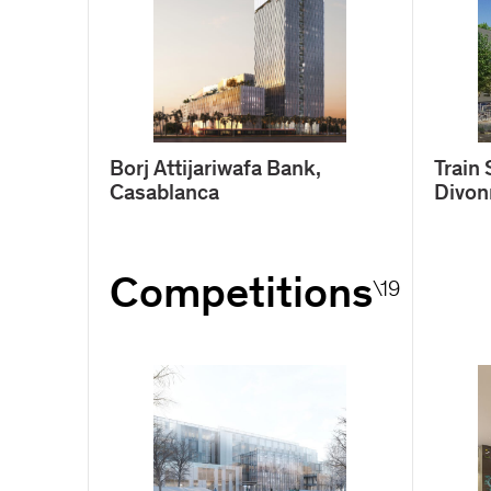
Borj Attijariwafa Bank,
Train 
Casablanca
Divon
Competitions
\19