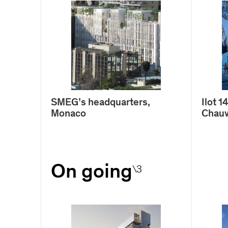
SMEG’s headquarters,
Ilot 
Monaco
Chauv
On going
\3