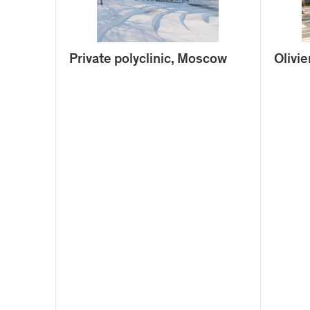
Private polyclinic, Moscow
Olivie
Mentions légales