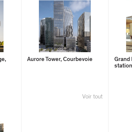
ge,
Aurore Tower, Courbevoie
Grand 
statio
Voir tout