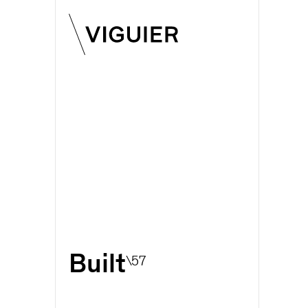
Built
\57