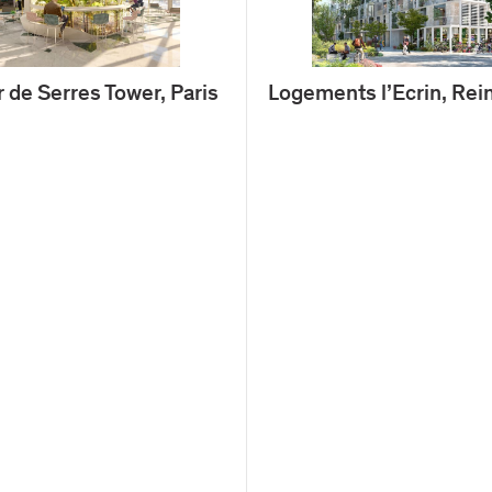
r de Serres Tower, Paris
Logements l’Ecrin, Re
Tour Aurore / La Défen
18-19 Place des Reflets
92400, Courbevoie, Fr
+33 1 44 08 62 00
accueil@viguier.com
Design Atelier trois